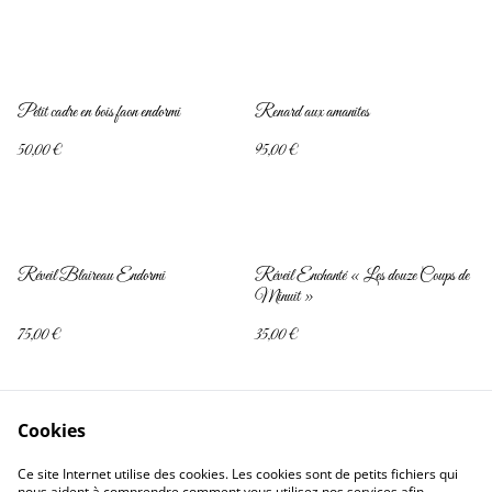
Petit cadre en bois faon endormi
Renard aux amanites
50,00 €
95,00 €
Réveil Blaireau Endormi
Réveil Enchanté « Les douze Coups de
Minuit »
75,00 €
35,00 €
Cookies
Ce site Internet utilise des cookies. Les cookies sont de petits fichiers qui
nous aident à comprendre comment vous utilisez nos services afin