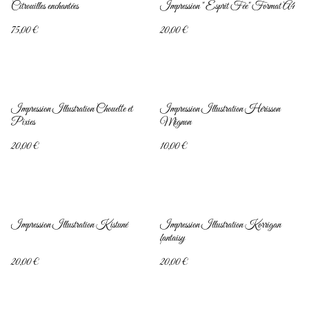
Citrouilles enchantées
Impression " Esprit Fée" Format A4
75,00 €
20,00 €
Impression Illustration Chouette et
Impression Illustration Hérisson
Pixies
Mignon
20,00 €
10,00 €
Impression Illustration Kistuné
Impression Illustration Korrigan
fantaisy
20,00 €
20,00 €