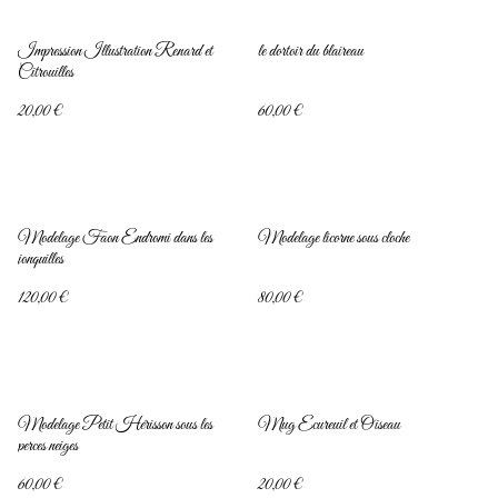
Impression Illustration Renard et
le dortoir du blaireau
Citrouilles
20,00 €
60,00 €
Modelage Faon Endromi dans les
Modelage licorne sous cloche
jonquilles
120,00 €
80,00 €
Modelage Petit Hérisson sous les
Mug Écureuil et Oiseau
perces neiges
60,00 €
20,00 €