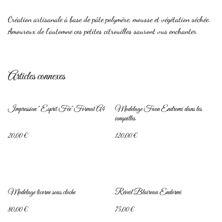
Création artisanale à base de pâte polymère, mousse et végétation séchée.
Amoureux de l'automne ces petites citrouilles sauront vus enchanter
Articles connexes
Impression " Esprit Fée" Format A4
Modelage Faon Endromi dans les
jonquilles
20,00 €
120,00 €
Modelage licorne sous cloche
Réveil Blaireau Endormi
80,00 €
75,00 €